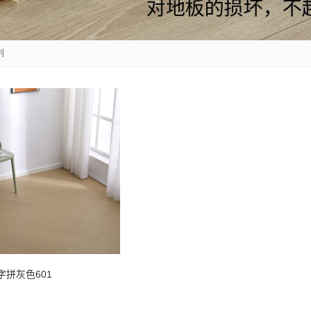
列
字拼灰色601