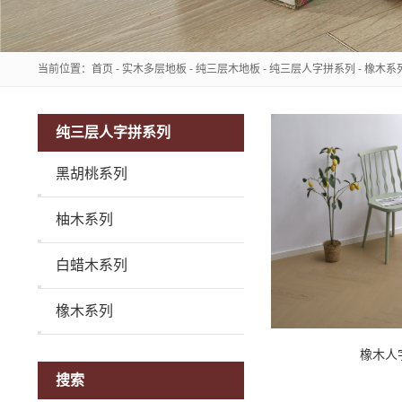
当前位置：
首页
-
实木多层地板
-
纯三层木地板
-
纯三层人字拼系列
-
橡木系
纯三层人字拼系列
黑胡桃系列
柚木系列
白蜡木系列
橡木系列
橡木人
搜索